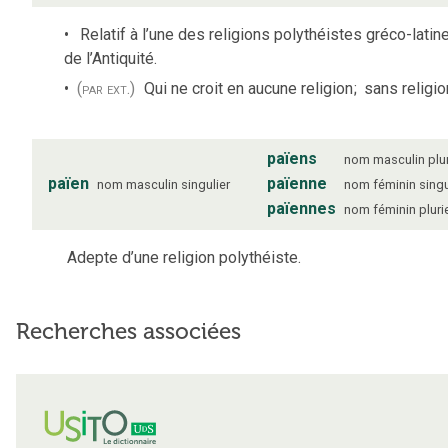
Relatif à l’une des religions polythéistes gréco-latin
de l’Antiquité.
(par ext.)
Qui ne croit en aucune religion
;
sans religio
païens
nom
masculin
plu
païen
païenne
nom
masculin
singulier
nom
féminin
singu
païennes
nom
féminin
pluri
Adepte d’une religion polythéiste.
Recherches associées