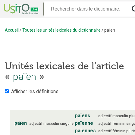
Accueil
/
Toutes les unités lexicales du dictionnaire
/
païen
Unités lexicales de l’article
païen
«
»
Afficher les définitions
païens
adjectif
masculin
plu
païen
païenne
adjectif
masculin
singulier
adjectif
féminin
singu
païennes
adjectif
féminin
pluri