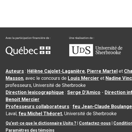
Auteurs
:
Hélène Cajolet-Laganière
,
Pierre Martel
et
Cha
Masson
, avec le concours de
Louis Mercier
et
Nadine Vin
professeurs, Université de Sherbrooke
Direction lexicographique
:
Serge D’Amico
-
Direction i
Benoit Mercier
Professeurs collaborateurs
:
feu Jean-Claude Boulange
Laval,
feu Michel Théoret
, Université de Sherbrooke
Qu’est-ce que le dictionnaire Usito ?
|
Contactez-nous
|
Condition
Paramètres des témoins