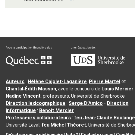
Auteurs
:
Hélène Cajolet-Laganière
,
Pierre Martel
et
Chantal‑Édith Masson
, avec le concours de
Louis Mercier
Nadine Vincent
, professeurs, Université de Sherbrooke
Direction lexicographique
:
Serge D’Amico
-
Direction
informatique
:
Benoit Mercier
Professeurs collaborateurs
:
feu Jean-Claude Boulange
Université Laval,
feu Michel Théoret
, Université de Sherbr
Qu’est-ce que le dictionnaire Usito ?
|
Contactez-nous
|
Conditio