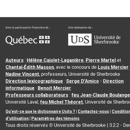
Auteurs
:
Hélène Cajolet-Laganière
,
Pierre Martel
et
Chantal‑Édith Masson
, avec le concours de
Louis Mercier
Nadine Vincent
, professeurs, Université de Sherbrooke
Direction lexicographique
:
Serge D’Amico
-
Direction
informatique
:
Benoit Mercier
Professeurs collaborateurs
:
feu Jean-Claude Boulange
Université Laval,
feu Michel Théoret
, Université de Sherbr
Qu’est-ce que le dictionnaire Usito ?
|
Contactez-nous
|
Conditio
d’utilisation
|
Paramètres des témoins
Tous droits réservés
©
Université de Sherbrooke |
3.2.2
- Der