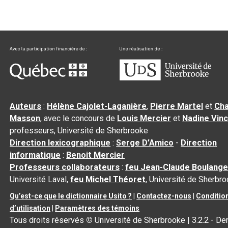
Auteurs
:
Hélène Cajolet-Laganière
,
Pierre Martel
et
Cha
Masson
, avec le concours de
Louis Mercier
et
Nadine Vin
professeurs, Université de Sherbrooke
Direction lexicographique
:
Serge D’Amico
-
Direction
informatique
:
Benoit Mercier
Professeurs collaborateurs
:
feu Jean-Claude Boulange
Université Laval,
feu Michel Théoret
, Université de Sherbr
Qu’est-ce que le dictionnaire Usito ?
|
Contactez-nous
|
Conditio
d’utilisation
|
Paramètres des témoins
Tous droits réservés
©
Université de Sherbrooke |
3.2.2
- De