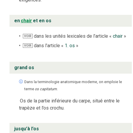
en
chair
et en os
dans les unités lexicales de l’article «
chair
»
VOIR
dans l’article «
1. os
»
VOIR
grand os
Dans la terminologie anatomique moderne, on emploie le
terme
os capitatum
.
Os de la partie inférieure du carpe, situé entre le
trapèze et l’os crochu.
jusqu’à l’os