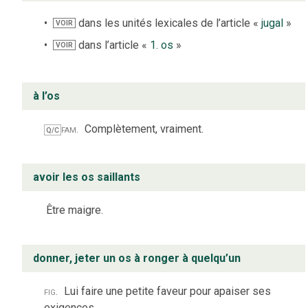
dans les unités lexicales de l’article «
jugal
»
VOIR
dans l’article «
1. os
»
VOIR
à l’os
fam.
Complètement, vraiment.
Q/C
avoir les os saillants
Être maigre.
donner, jeter un os à ronger à quelqu’un
fig.
Lui faire une petite faveur pour apaiser ses
exigences.