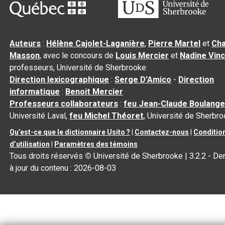
Auteurs
:
Hélène Cajolet-Laganière
,
Pierre Martel
et
Cha
Masson
, avec le concours de
Louis Mercier
et
Nadine Vin
professeurs, Université de Sherbrooke
Direction lexicographique
:
Serge D’Amico
-
Direction
informatique
:
Benoit Mercier
Professeurs collaborateurs
:
feu Jean-Claude Boulange
Université Laval,
feu Michel Théoret
, Université de Sherbr
Qu’est-ce que le dictionnaire Usito ?
|
Contactez-nous
|
Conditio
d’utilisation
|
Paramètres des témoins
Tous droits réservés
©
Université de Sherbrooke |
3.2.2
- De
à jour du contenu :
2026-08-03