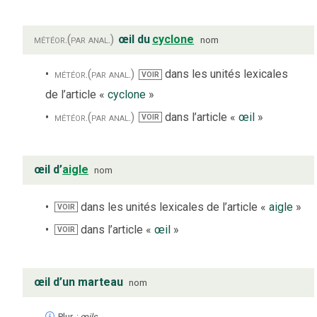
météor.
(par anal.)
œil du
cyclone
nom
météor.
(par anal.)
dans les unités lexicales
VOIR
de l’article «
cyclone
»
météor.
(par anal.)
dans l’article «
œil
»
VOIR
œil d’
aigle
nom
dans les unités lexicales de l’article «
aigle
»
VOIR
dans l’article «
œil
»
VOIR
œil d’un marteau
nom
Plur. :
œils
.