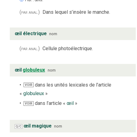
(par anal.)
Dans lequel s’insère le manche.
œil électrique
nom
(par anal.)
Cellule photoélectrique.
œil
globuleux
nom
dans les unités lexicales de l’article
VOIR
«
globuleux
»
dans l’article «
œil
»
VOIR
œil magique
nom
Q/C