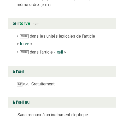
même ordre.
(
in
TLF
)
œil
torve
nom
dans les unités lexicales de l’article
VOIR
«
torve
»
dans l’article «
œil
»
VOIR
à l’œil
fam.
Gratuitement.
F/E
à l’œil nu
Sans recourir à un instrument d’optique.