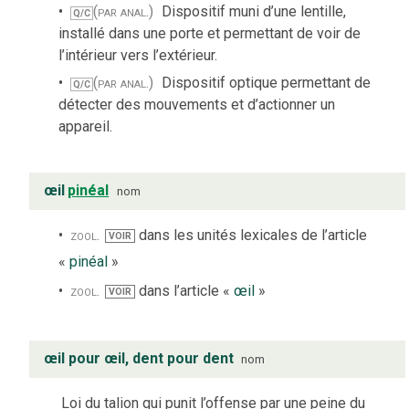
(par anal.)
Dispositif muni d’une lentille,
Q/C
installé dans une porte et permettant de voir de
l’intérieur vers l’extérieur.
(par anal.)
Dispositif optique permettant de
Q/C
détecter des mouvements et d’actionner un
appareil.
œil
pinéal
nom
zool.
dans les unités lexicales de l’article
VOIR
«
pinéal
»
zool.
dans l’article «
œil
»
VOIR
œil pour œil, dent pour dent
nom
Loi du talion qui punit l’offense par une peine du