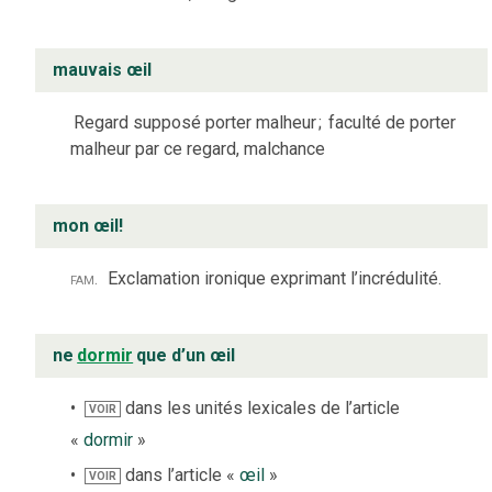
mauvais œil
Regard supposé porter malheur
;
faculté de porter
malheur par ce regard, malchance
mon œil!
fam.
Exclamation ironique exprimant l’incrédulité.
ne
dormir
que d’un œil
dans les unités lexicales de l’article
VOIR
«
dormir
»
dans l’article «
œil
»
VOIR