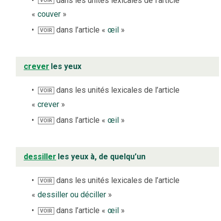
dans les unités lexicales de l’article
VOIR
«
couver
»
dans l’article «
œil
»
VOIR
crever
les yeux
dans les unités lexicales de l’article
VOIR
«
crever
»
dans l’article «
œil
»
VOIR
dessiller
les yeux à, de quelqu’un
dans les unités lexicales de l’article
VOIR
«
dessiller ou déciller
»
dans l’article «
œil
»
VOIR