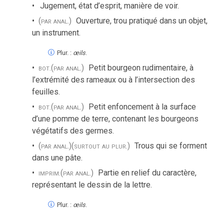
Jugement, état d’esprit, manière de voir.
(par anal.)
Ouverture, trou pratiqué dans un objet,
un instrument.
Plur. :
œils
.
bot.
(par anal.)
Petit bourgeon rudimentaire, à
l’extrémité des rameaux ou à l’intersection des
feuilles.
bot.
(par anal.)
Petit enfoncement à la surface
d’une pomme de terre, contenant les bourgeons
végétatifs des germes.
(par anal.)
(surtout au plur.)
Trous qui se forment
dans une pâte.
imprim.
(par anal.)
Partie en relief du caractère,
représentant le dessin de la lettre.
Plur. :
œils
.