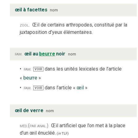
œil à facettes
nom
zool.
Œil de certains arthropodes, constitué par la
juxtaposition d’yeux élémentaires.
fam.
œil au
beurre
noir
nom
fam.
dans les unités lexicales de l’article
VOIR
«
beurre
»
fam.
dans l’article «
œil
»
VOIR
œil de verre
nom
méd.
(par anal.)
Œil artificiel que l’on met à la place
d’un œil énucléé.
(
in
TLF
)