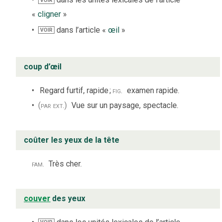
VOIR
«
cligner
»
dans l’article «
œil
»
VOIR
coup d’œil
Regard furtif, rapide
;
fig.
examen rapide.
(par ext.)
Vue sur un paysage, spectacle.
coûter les yeux de la tête
fam.
Très cher.
couver
des yeux