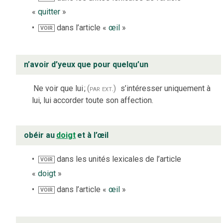
«
quitter
»
dans l’article «
œil
»
VOIR
n’avoir d’yeux que pour quelqu’un
Ne voir que lui
;
(par ext.)
s’intéresser uniquement à
lui, lui accorder toute son affection.
obéir au
doigt
et à l’œil
dans les unités lexicales de l’article
VOIR
«
doigt
»
dans l’article «
œil
»
VOIR