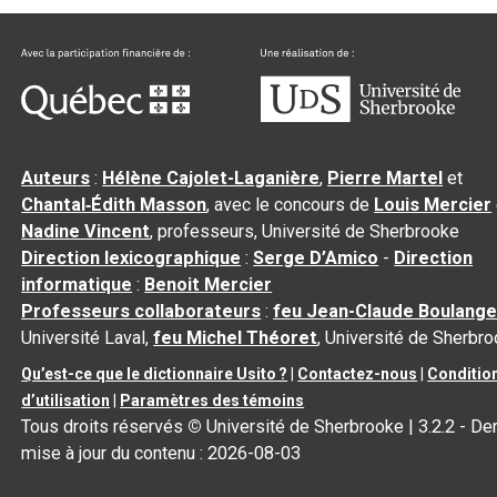
Auteurs
:
Hélène Cajolet-Laganière
,
Pierre Martel
et
Chantal‑Édith Masson
, avec le concours de
Louis Mercier
Nadine Vincent
, professeurs, Université de Sherbrooke
Direction lexicographique
:
Serge D’Amico
-
Direction
informatique
:
Benoit Mercier
Professeurs collaborateurs
:
feu Jean-Claude Boulange
Université Laval,
feu Michel Théoret
, Université de Sherbr
Qu’est-ce que le dictionnaire Usito ?
|
Contactez-nous
|
Conditio
d’utilisation
|
Paramètres des témoins
Tous droits réservés
©
Université de Sherbrooke |
3.2.2
- Der
mise à jour du contenu :
2026-08-03