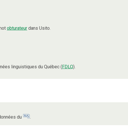
 mot
obturateur
dans Usito.
nées linguistiques du Québec (
FDLQ
).
s données du
.