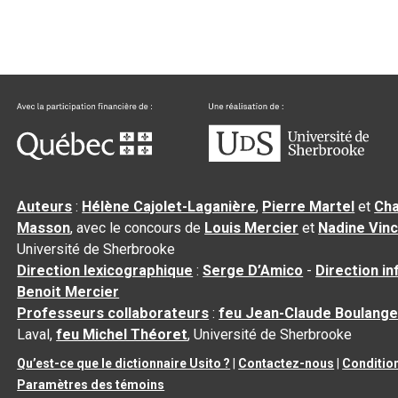
Auteurs
:
Hélène Cajolet-Laganière
,
Pierre Martel
et
Cha
Masson
, avec le concours de
Louis Mercier
et
Nadine Vin
Université de Sherbrooke
Direction lexicographique
:
Serge D’Amico
-
Direction i
Benoit Mercier
Professeurs collaborateurs
:
feu Jean-Claude Boulange
Laval,
feu Michel Théoret
, Université de Sherbrooke
Qu’est-ce que le dictionnaire Usito ?
|
Contactez-nous
|
Condition
Paramètres des témoins