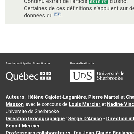
Contenu extrait de l’article
nominal
d’Usito.
Certaines de ces définitions s’appuient sur d
données du
.
Auteurs
:
Hélène Cajolet-Laganière
,
Pierre Martel
et
Cha
Masson
, avec le concours de
Louis Mercier
et
Nadine Vin
Université de Sherbrooke
Direction lexicographique
:
Serge D’Amico
-
Direction i
Benoit Mercier
Professeurs collaborateurs
:
feu Jean-Claude Boulange