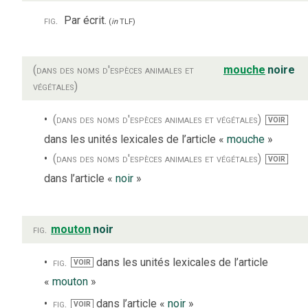
fig.
Par écrit.
(
in
TLF
)
(dans des noms d'espèces animales et
mouche
noire
végétales)
(dans des noms d'espèces animales et végétales)
VOIR
dans les unités lexicales de l’article «
mouche
»
(dans des noms d'espèces animales et végétales)
VOIR
dans l’article «
noir
»
fig.
mouton
noir
fig.
dans les unités lexicales de l’article
VOIR
«
mouton
»
fig.
dans l’article «
noir
»
VOIR