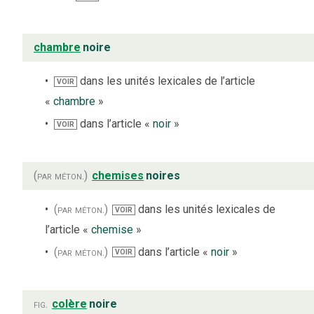
chambre
noire
dans les unités lexicales de l’article
VOIR
«
chambre
»
dans l’article «
noir
»
VOIR
(par méton.)
chemises
noires
(par méton.)
dans les unités lexicales de
VOIR
l’article «
chemise
»
(par méton.)
dans l’article «
noir
»
VOIR
fig.
colère
noire