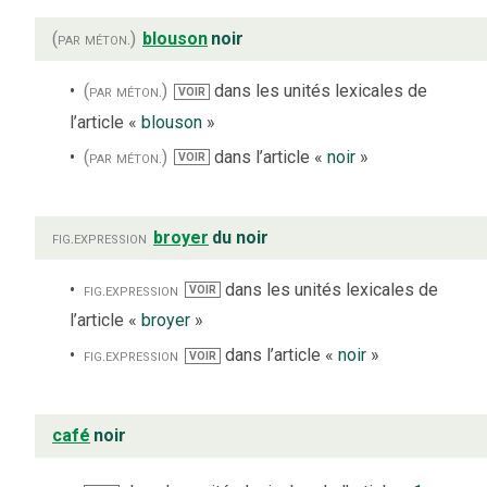
(par méton.)
blouson
noir
(par méton.)
dans les unités lexicales de
VOIR
l’article «
blouson
»
(par méton.)
dans l’article «
noir
»
VOIR
fig.
expression
broyer
du noir
fig.
expression
dans les unités lexicales de
VOIR
l’article «
broyer
»
fig.
expression
dans l’article «
noir
»
VOIR
café
noir