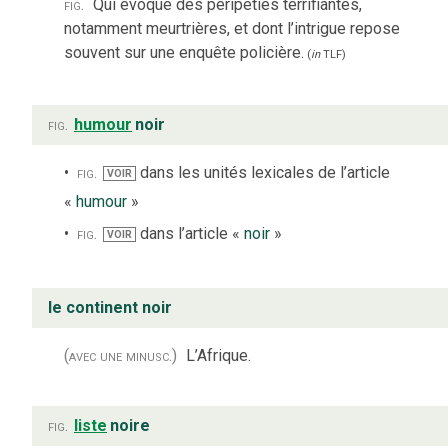
fig.
Qui évoque des péripéties terrifiantes,
notamment meurtrières, et dont l’intrigue repose
souvent sur une enquête policière.
(
in
TLF
)
fig.
humour
noir
fig.
dans les unités lexicales de l’article
VOIR
«
humour
»
fig.
dans l’article «
noir
»
VOIR
le continent noir
(avec une minusc.)
L’Afrique.
fig.
liste
noire