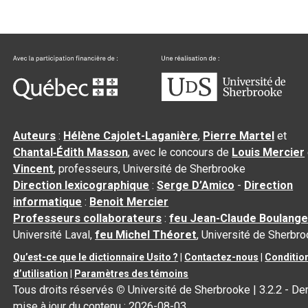
Auteurs
:
Hélène Cajolet-Laganière
,
Pierre Martel
et
Chantal‑Édith Masson
, avec le concours de
Louis Mercier
Vincent
, professeurs, Université de Sherbrooke
Direction lexicographique
:
Serge D’Amico
-
Direction
informatique
:
Benoit Mercier
Professeurs collaborateurs
:
feu Jean-Claude Boulange
Université Laval,
feu Michel Théoret
, Université de Sherbr
Qu’est-ce que le dictionnaire Usito ?
|
Contactez-nous
|
Conditio
d’utilisation
|
Paramètres des témoins
Tous droits réservés
©
Université de Sherbrooke |
3.2.2
- Der
mise à jour du contenu :
2026-08-03