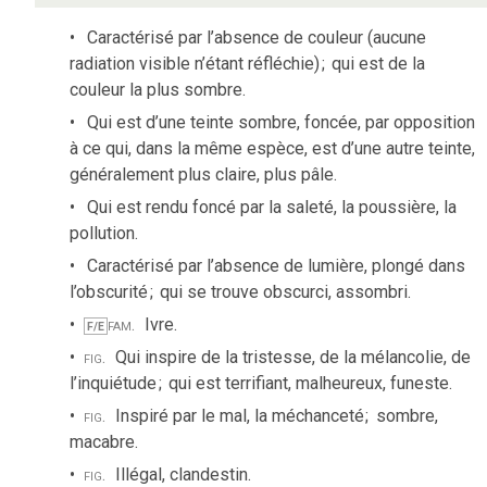
Caractérisé par l’absence de couleur (aucune
radiation visible n’étant réfléchie)
;
qui est de la
couleur la plus sombre.
Qui est d’une teinte sombre, foncée, par opposition
à ce qui, dans la même espèce, est d’une autre teinte,
généralement plus claire, plus pâle.
Qui est rendu foncé par la saleté, la poussière, la
pollution.
Caractérisé par l’absence de lumière, plongé dans
l’obscurité
;
qui se trouve obscurci, assombri.
fam.
Ivre.
F/E
fig.
Qui inspire de la tristesse, de la mélancolie, de
l’inquiétude
;
qui est terrifiant, malheureux, funeste.
fig.
Inspiré par le mal, la méchanceté
;
sombre,
macabre.
fig.
Illégal, clandestin.