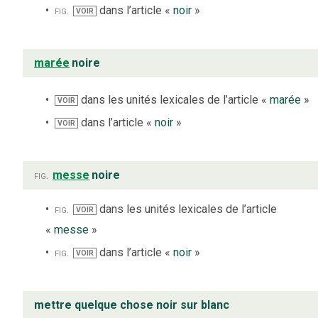
fig.
dans l’article «
noir
»
VOIR
marée
noire
dans les unités lexicales de l’article «
marée
»
VOIR
dans l’article «
noir
»
VOIR
fig.
messe
noire
fig.
dans les unités lexicales de l’article
VOIR
«
messe
»
fig.
dans l’article «
noir
»
VOIR
mettre quelque chose noir sur blanc