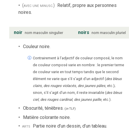
(avec une minusc.)
Relatif, propre aux personnes
noires.
noir
noirs
nom
masculin
singulier
nom
masculin
pluriel
Couleur noire.
Contrairement à l’adjectif de couleur composé, le nom
de couleur composé varie en nombre : le premier terme
de couleur varie en tout temps tandis que le second
élément ne varie que s’il s’agit d’un adjectif (
des bleus
clairs
,
des rouges violacés
,
des jaunes pâles
, etc.);
sinon, s’il s’agit d’un nom, il reste invariable (
des bleus
ciel
,
des rouges cardinal
,
des jaunes paille
, etc.).
Obscurité, ténèbres.
(
in
TLF
)
Matière colorante noire.
arts
Partie noire d’un dessin, d’un tableau.