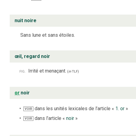
nuit noire
Sans lune et sans étoiles.
œil, regard noir
fig.
Irrité et menaçant.
(
in
TLF
)
or
noir
dans les unités lexicales de l’article «
1. or
»
VOIR
dans l’article «
noir
»
VOIR