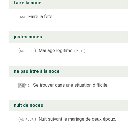
faire la noce
fam.
Faire la fête.
justes noces
(au plur.)
Mariage légitime.
(
in
TLF
)
ne pas être à la noce
fig.
Se trouver dans une situation difficile.
F/E
nuit de noces
(au plur.)
Nuit suivant le mariage de deux époux.