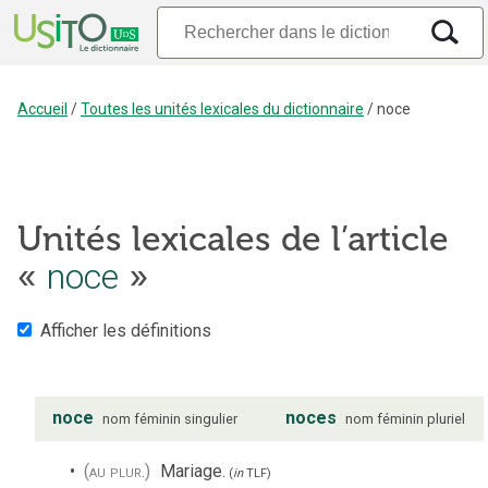
Accueil
/
Toutes les unités lexicales du dictionnaire
/
noce
Unités lexicales de l’article
«
noce
»
Afficher les définitions
noce
noces
nom
féminin
singulier
nom
féminin
pluriel
(au plur.)
Mariage.
(
in
TLF
)