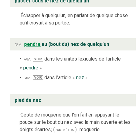
passer sous le nez de quelqu’un
Échapper à quelqu’un, en parlant de quelque chose
qu’il croyait à sa portée.
fam.
pendre
au (bout du) nez de quelqu’un
fam.
dans les unités lexicales de l’article
VOIR
«
pendre
»
fam.
dans l’article «
nez
»
VOIR
pied de nez
Geste de moquerie que l’on fait en appuyant le
pouce sur le bout du nez avec la main ouverte et les
doigts écartés
;
(par méton.)
moquerie.