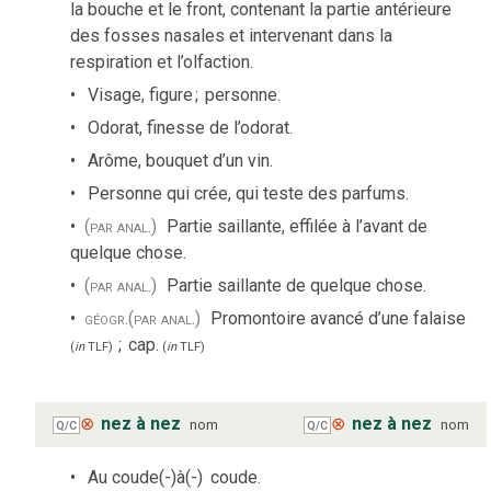
la bouche et le front, contenant la partie antérieure
des fosses nasales et intervenant dans la
respiration et l’olfaction.
Visage, figure
;
personne.
Odorat, finesse de l’odorat.
Arôme, bouquet d’un vin.
Personne qui crée, qui teste des parfums.
(par anal.)
Partie saillante, effilée à l’avant de
quelque chose.
(par anal.)
Partie saillante de quelque chose.
géogr.
(par anal.)
Promontoire avancé d’une falaise
;
cap.
(
in
TLF
)
(
in
TLF
)
⊗
nez à nez
⊗
nez à nez
nom
nom
Q/C
Q/C
Au coude(-)à(-)
coude.