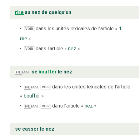
rire
au nez de quelqu’un
dans les unités lexicales de l’article «
1.
VOIR
rire
»
dans l’article «
nez
»
VOIR
fam.
se
bouffer
le nez
F/E
fam.
dans les unités lexicales de l’article
VOIR
F/E
«
bouffer
»
fam.
dans l’article «
nez
»
VOIR
F/E
se casser le nez