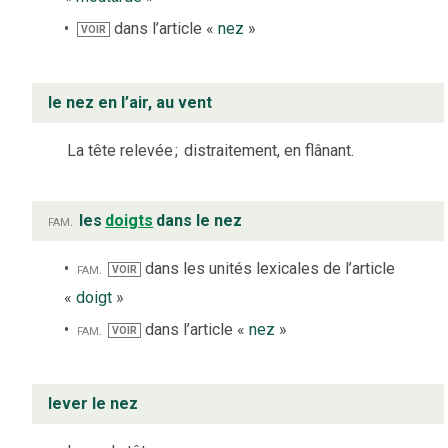
dans l’article «
nez
»
VOIR
le nez en l’air, au vent
La tête relevée
;
distraitement, en flânant.
fam.
les
doigts
dans le nez
fam.
dans les unités lexicales de l’article
VOIR
«
doigt
»
fam.
dans l’article «
nez
»
VOIR
lever le nez