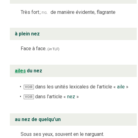
Très fort
;
fig.
de manière évidente, flagrante
à plein nez
Face à face.
(
in
TLF
)
ailes
du nez
dans les unités lexicales de l’article «
aile
»
VOIR
dans l’article «
nez
»
VOIR
au nez de quelqu’un
Sous ses yeux, souvent en le narguant.