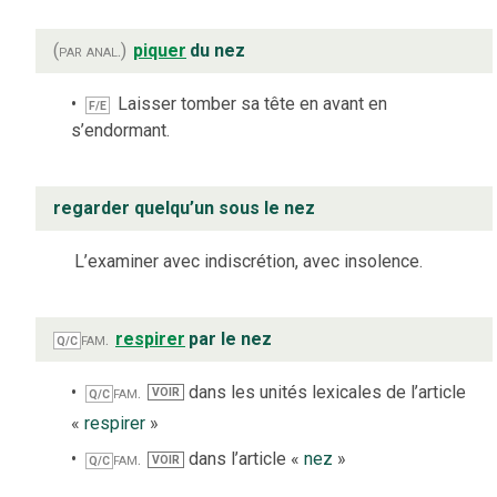
(par anal.)
piquer
du nez
Laisser tomber sa tête en avant en
F/E
s’endormant.
regarder quelqu’un sous le nez
L’examiner avec indiscrétion, avec insolence.
fam.
respirer
par le nez
Q/C
fam.
dans les unités lexicales de l’article
VOIR
Q/C
«
respirer
»
fam.
dans l’article «
nez
»
VOIR
Q/C