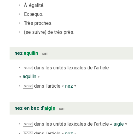
À
égalité.
Ex æquo.
Très proches.
(se suivre) de très près.
nez
aquilin
nom
dans les unités lexicales de l’article
VOIR
«
aquilin
»
dans l’article «
nez
»
VOIR
nez en bec d’
aigle
nom
dans les unités lexicales de l’article «
aigle
»
VOIR
dans l’article «
nez
»
VOIR