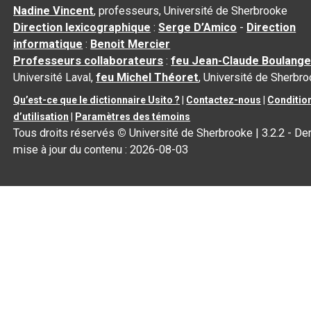
Nadine Vincent
, professeurs, Université de Sherbrooke
Direction lexicographique
:
Serge D’Amico
-
Direction
informatique
:
Benoit Mercier
Professeurs collaborateurs
:
feu Jean-Claude Boulange
Université Laval,
feu Michel Théoret
, Université de Sherbr
Qu’est-ce que le dictionnaire Usito ?
|
Contactez-nous
|
Conditio
d’utilisation
|
Paramètres des témoins
Tous droits réservés
©
Université de Sherbrooke |
3.2.2
- Der
mise à jour du contenu :
2026-08-03