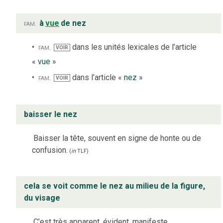
fam.
à
vue
de nez
fam.
dans les unités lexicales de l’article
VOIR
«
vue
»
fam.
dans l’article «
nez
»
VOIR
baisser le nez
Baisser la tête, souvent en signe de honte ou de
confusion.
(
in
TLF
)
cela se voit comme le nez au milieu de la figure,
du visage
C’est très apparent, évident, manifeste.