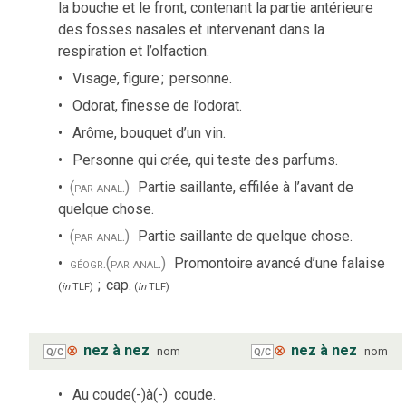
la bouche et le front, contenant la partie antérieure
des fosses nasales et intervenant dans la
respiration et l’olfaction.
Visage, figure
;
personne.
Odorat, finesse de l’odorat.
Arôme, bouquet d’un vin.
Personne qui crée, qui teste des parfums.
(par anal.)
Partie saillante, effilée à l’avant de
quelque chose.
(par anal.)
Partie saillante de quelque chose.
géogr.
(par anal.)
Promontoire avancé d’une falaise
;
cap.
(
in
TLF
)
(
in
TLF
)
⊗
nez à nez
⊗
nez à nez
nom
nom
Q/C
Q/C
Au coude(-)à(-)
coude.