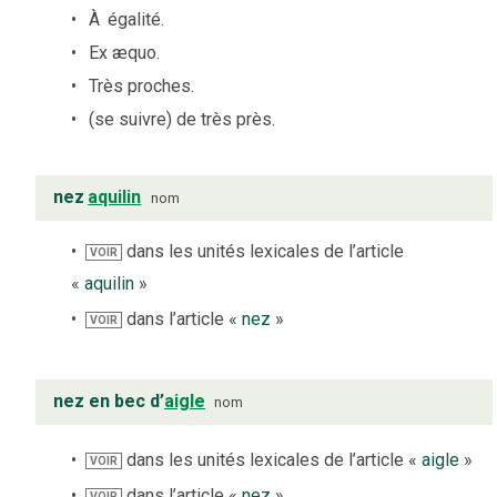
À
égalité.
Ex æquo.
Très proches.
(se suivre) de très près.
nez
aquilin
nom
dans les unités lexicales de l’article
VOIR
«
aquilin
»
dans l’article «
nez
»
VOIR
nez en bec d’
aigle
nom
dans les unités lexicales de l’article «
aigle
»
VOIR
dans l’article «
nez
»
VOIR