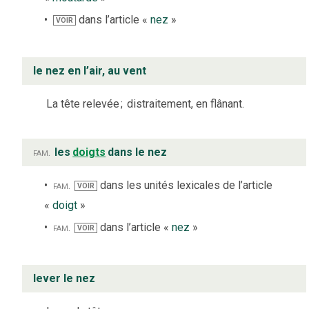
dans l’article «
nez
»
VOIR
le nez en l’air, au vent
La tête relevée
;
distraitement, en flânant.
fam.
les
doigts
dans le nez
fam.
dans les unités lexicales de l’article
VOIR
«
doigt
»
fam.
dans l’article «
nez
»
VOIR
lever le nez