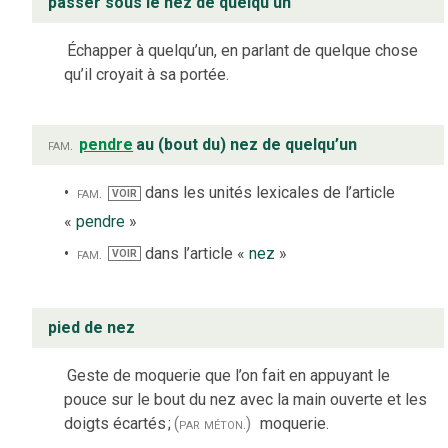
passer sous le nez de quelqu’un
Échapper à quelqu’un, en parlant de quelque chose
qu’il croyait à sa portée.
fam.
pendre
au (bout du) nez de quelqu’un
fam.
dans les unités lexicales de l’article
VOIR
«
pendre
»
fam.
dans l’article «
nez
»
VOIR
pied de nez
Geste de moquerie que l’on fait en appuyant le
pouce sur le bout du nez avec la main ouverte et les
doigts écartés
;
(par méton.)
moquerie.