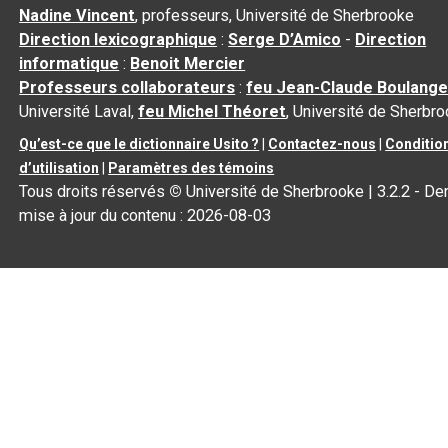
Nadine Vincent
, professeurs, Université de Sherbrooke
Direction lexicographique
:
Serge D’Amico
-
Direction
informatique
:
Benoit Mercier
Professeurs collaborateurs
:
feu Jean-Claude Boulange
Université Laval,
feu Michel Théoret
, Université de Sherbr
Qu’est-ce que le dictionnaire Usito ?
|
Contactez-nous
|
Conditio
d’utilisation
|
Paramètres des témoins
Tous droits réservés
©
Université de Sherbrooke |
3.2.2
- Der
mise à jour du contenu :
2026-08-03