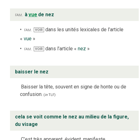
fam.
à
vue
de nez
fam.
dans les unités lexicales de l’article
VOIR
«
vue
»
fam.
dans l’article «
nez
»
VOIR
baisser le nez
Baisser la tête, souvent en signe de honte ou de
confusion.
(
in
TLF
)
cela se voit comme le nez au milieu de la figure,
du visage
C’est très apparent, évident, manifeste.