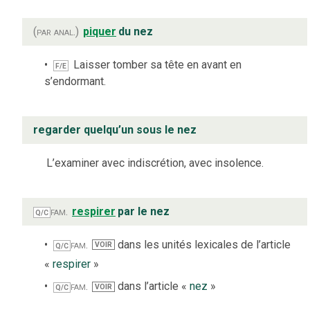
(par anal.)
piquer
du nez
Laisser tomber sa tête en avant en
F/E
s’endormant.
regarder quelqu’un sous le nez
L’examiner avec indiscrétion, avec insolence.
fam.
respirer
par le nez
Q/C
fam.
dans les unités lexicales de l’article
VOIR
Q/C
«
respirer
»
fam.
dans l’article «
nez
»
VOIR
Q/C