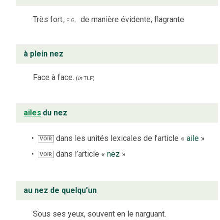
Très fort
;
fig.
de manière évidente, flagrante
à plein nez
Face à face.
(
in
TLF
)
ailes
du nez
dans les unités lexicales de l’article «
aile
»
VOIR
dans l’article «
nez
»
VOIR
au nez de quelqu’un
Sous ses yeux, souvent en le narguant.