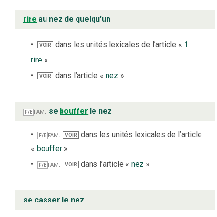
rire
au nez de quelqu’un
dans les unités lexicales de l’article «
1.
VOIR
rire
»
dans l’article «
nez
»
VOIR
fam.
se
bouffer
le nez
F/E
fam.
dans les unités lexicales de l’article
VOIR
F/E
«
bouffer
»
fam.
dans l’article «
nez
»
VOIR
F/E
se casser le nez