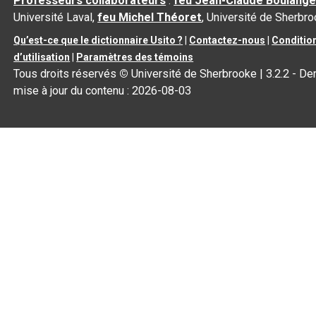
Professeurs collaborateurs
:
feu Jean-Claude Boulange
Université Laval,
feu Michel Théoret
, Université de Sherbr
Qu’est-ce que le dictionnaire Usito ?
|
Contactez-nous
|
Conditio
d’utilisation
|
Paramètres des témoins
Tous droits réservés
©
Université de Sherbrooke |
3.2.2
- Der
mise à jour du contenu :
2026-08-03