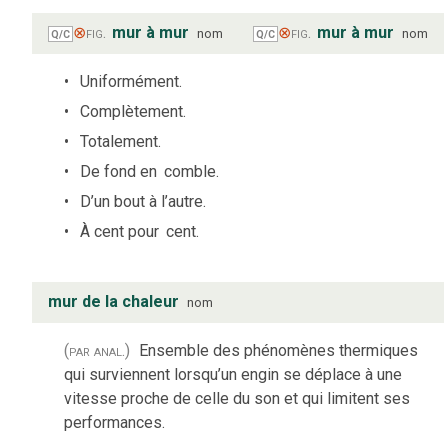
⊗
fig.
mur à mur
⊗
fig.
mur à mur
nom
nom
Q/C
Q/C
Uniformément.
Complètement.
Totalement.
De fond en
comble.
D’un bout à l’autre.
À cent pour
cent.
mur de la chaleur
nom
(par anal.)
Ensemble des phénomènes thermiques
qui surviennent lorsqu’un engin se déplace à une
vitesse proche de celle du son et qui limitent ses
performances.