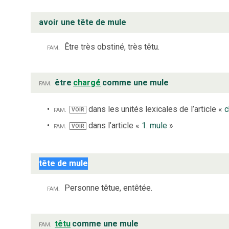
avoir une tête de mule
fam.
Être très obstiné, très têtu.
fam.
être
chargé
comme une mule
fam.
dans les unités lexicales de l’article «
c
VOIR
fam.
dans l’article «
1. mule
»
VOIR
tête de mule
fam.
Personne têtue, entêtée.
fam.
têtu
comme une mule