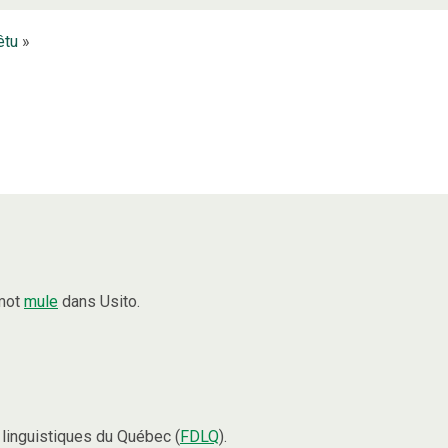
êtu
»
 mot
mule
dans Usito.
linguistiques du Québec (
FDLQ
).