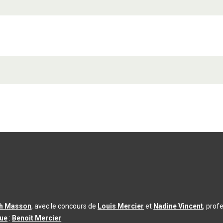
th Masson
, avec le concours de
Louis Mercier
et
Nadine Vincent
, prof
que
:
Benoit Mercier