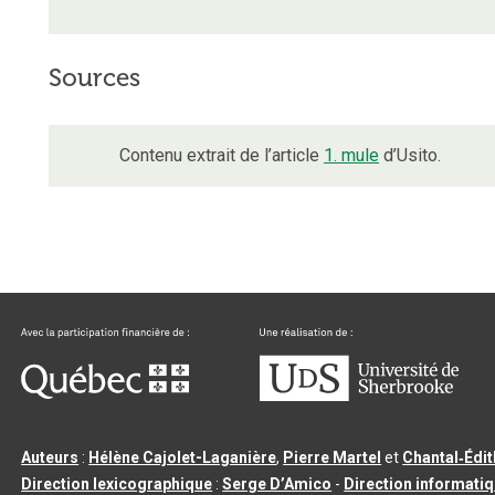
Sources
Contenu extrait de l’article
1. mule
d’Usito.
Auteurs
:
Hélène Cajolet-Laganière
,
Pierre Martel
et
Chantal‑Édi
Direction lexicographique
:
Serge D’Amico
-
Direction informati