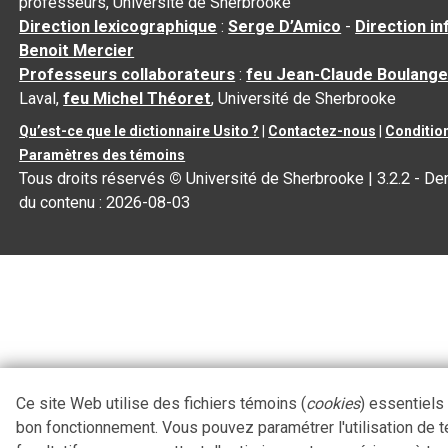
professeurs, Université de Sherbrooke
Direction lexicographique
:
Serge D’Amico
-
Direction i
Benoit Mercier
Professeurs collaborateurs
:
feu Jean-Claude Boulange
Laval,
feu Michel Théoret
, Université de Sherbrooke
Qu’est-ce que le dictionnaire Usito ?
|
Contactez-nous
|
Condition
Paramètres des témoins
Tous droits réservés
©
Université de Sherbrooke |
3.2.2
- Der
du contenu :
2026-08-03
Ce site Web utilise des fichiers témoins (
cookies
) essentiels
bon fonctionnement. Vous pouvez paramétrer l'utilisation de 