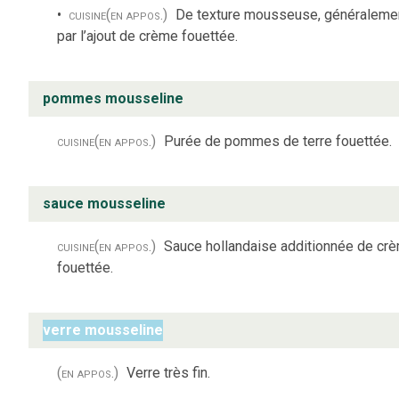
cuisine
(en appos.)
De texture mousseuse, généraleme
par l’ajout de crème fouettée.
pommes mousseline
cuisine
(en appos.)
Purée de pommes de terre fouettée.
sauce mousseline
cuisine
(en appos.)
Sauce hollandaise additionnée de cr
fouettée.
verre mousseline
(en appos.)
Verre très fin.