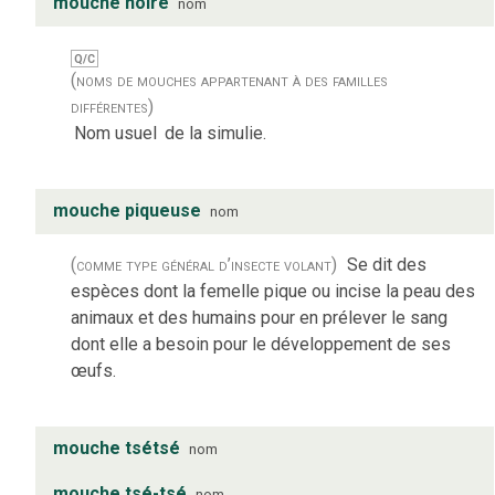
mouche noire
nom
Q/C
(noms de mouches appartenant à des familles
différentes)
Nom usuel
de la simulie.
mouche piqueuse
nom
(comme type général d’insecte volant)
Se dit des
espèces dont la femelle pique ou incise la peau des
animaux et des humains pour en prélever le sang
dont elle a besoin pour le développement de ses
œufs.
mouche tsétsé
nom
mouche tsé-tsé
nom