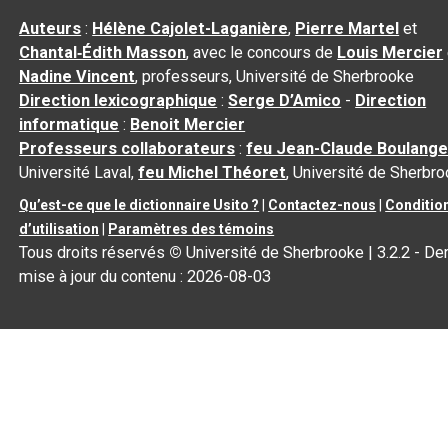
Auteurs
:
Hélène Cajolet-Laganière
,
Pierre Martel
et
Chantal‑Édith Masson
, avec le concours de
Louis Mercier
Nadine Vincent
, professeurs, Université de Sherbrooke
Direction lexicographique
:
Serge D’Amico
-
Direction
informatique
:
Benoit Mercier
Professeurs collaborateurs
:
feu Jean-Claude Boulange
Université Laval,
feu Michel Théoret
, Université de Sherbr
Qu’est-ce que le dictionnaire Usito ?
|
Contactez-nous
|
Conditio
d’utilisation
|
Paramètres des témoins
Tous droits réservés
©
Université de Sherbrooke |
3.2.2
- Der
mise à jour du contenu :
2026-08-03