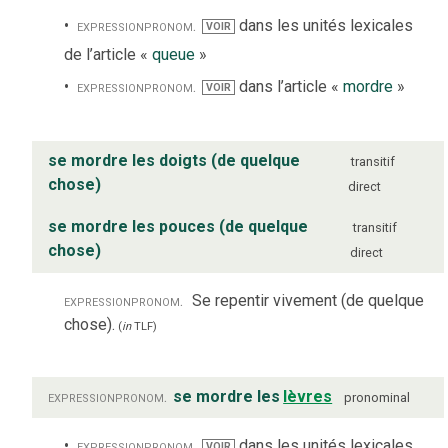
expression
pronom.
dans les unités lexicales
VOIR
de l’article «
queue
»
expression
pronom.
dans l’article «
mordre
»
VOIR
se mordre les doigts (de quelque
transitif
chose)
direct
se mordre les pouces (de quelque
transitif
chose)
direct
expression
pronom.
Se repentir vivement (de quelque
chose).
(
in
TLF
)
expression
pronom.
se mordre les
lèvres
pronominal
expression
pronom.
dans les unités lexicales
VOIR