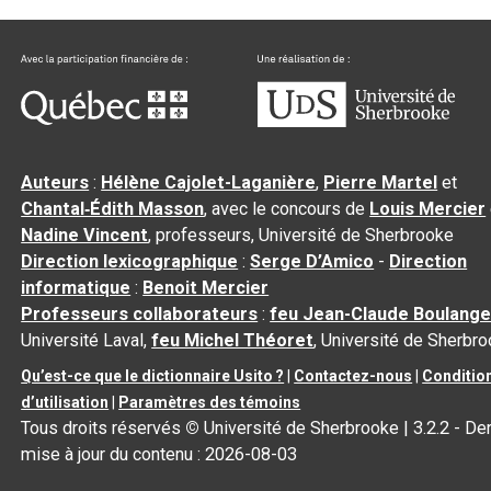
Auteurs
:
Hélène Cajolet-Laganière
,
Pierre Martel
et
Chantal‑Édith Masson
, avec le concours de
Louis Mercier
Nadine Vincent
, professeurs, Université de Sherbrooke
Direction lexicographique
:
Serge D’Amico
-
Direction
informatique
:
Benoit Mercier
Professeurs collaborateurs
:
feu Jean-Claude Boulange
Université Laval,
feu Michel Théoret
, Université de Sherbr
Qu’est-ce que le dictionnaire Usito ?
|
Contactez-nous
|
Conditio
d’utilisation
|
Paramètres des témoins
Tous droits réservés
©
Université de Sherbrooke |
3.2.2
- Der
mise à jour du contenu :
2026-08-03