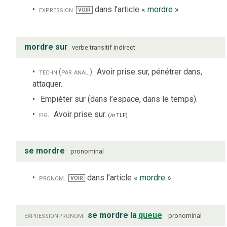
expression
dans l’article «
mordre
»
VOIR
mordre sur
verbe
transitif indirect
techn.
(par anal.)
Avoir prise sur, pénétrer dans,
attaquer.
Empiéter sur (dans l’espace, dans le temps).
fig.
Avoir prise sur.
(
in
TLF
)
se mordre
pronominal
pronom.
dans l’article «
mordre
»
VOIR
expression
pronom.
se mordre la
queue
pronominal