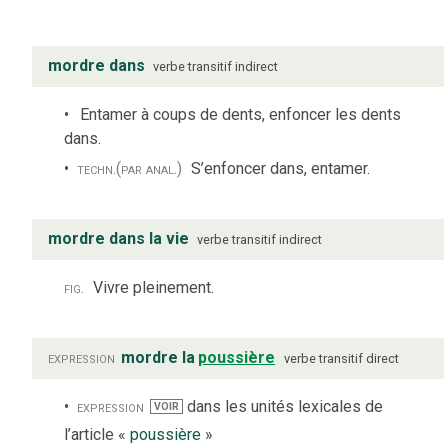
mordre dans
verbe
transitif indirect
Entamer à coups de dents, enfoncer les dents
dans.
techn.
(par anal.)
S’enfoncer dans, entamer.
mordre dans la vie
verbe
transitif indirect
fig.
Vivre pleinement.
expression
mordre la
poussière
verbe
transitif direct
expression
dans les unités lexicales de
VOIR
l’article «
poussière
»