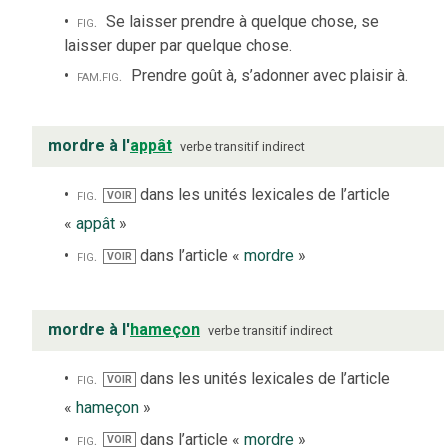
fig.
Se laisser prendre à quelque chose, se
laisser duper par quelque chose.
fam.
fig.
Prendre goût à, s’adonner avec plaisir à.
mordre à l'
appât
verbe
transitif indirect
fig.
dans les unités lexicales de l’article
VOIR
«
appât
»
fig.
dans l’article «
mordre
»
VOIR
mordre à l'
hameçon
verbe
transitif indirect
fig.
dans les unités lexicales de l’article
VOIR
«
hameçon
»
fig.
dans l’article «
mordre
»
VOIR