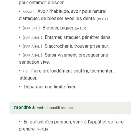
pour entamer, blesser.
absolt
Avoir l’habitude, avoir pour naturel
d’attaquer, de blesser avec les dents.
(
in
TLF
)
(par ext.)
Blesser, piquer.
(
in
TLF
)
(par anal.)
Entamer, attaquer, pénétrer dans.
(par anal.)
S’accrocher à, trouver prise sur.
(par anal.)
Saisir vivement, provoquer une
sensation vive.
fig.
Faire profondément souffrir, tourmenter
;
attaquer.
Dépasser une limite fixée.
mordre à
verbe
transitif indirect
En parlant d’un poisson, venir à l’appât et se faire
prendre.
(
in
TLF
)