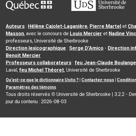
Auteurs
:
Hélène Cajolet-Laganière
,
Pierre Martel
et
Cha
Masson
, avec le concours de
Louis Mercier
et
Nadine Vin
professeurs, Université de Sherbrooke
Direction lexicographique
:
Serge D’Amico
-
Direction i
Benoit Mercier
Professeurs collaborateurs
:
feu Jean-Claude Boulange
Laval,
feu Michel Théoret
, Université de Sherbrooke
Qu’est-ce que le dictionnaire Usito ?
|
Contactez-nous
|
Condition
Paramètres des témoins
Tous droits réservés
©
Université de Sherbrooke |
3.2.2
- Der
jour du contenu :
2026-08-03