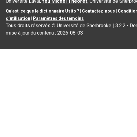
Université Laval,
feu Michel Théoret
, Université de Sherbr
Qu’est-ce que le dictionnaire Usito ?
|
Contactez-nous
|
Conditio
d’utilisation
|
Paramètres des témoins
Tous droits réservés
©
Université de Sherbrooke |
3.2.2
- Der
mise à jour du contenu :
2026-08-03