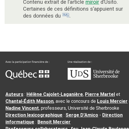
Contenu extrait de l’article
miroir
d’Usito.
Certaines de ces définitions s’appuient sur
des données du
.
Auteurs
:
Hélène Cajolet-Laganière
,
Pierre Martel
et
Chantal‑Édith Masson
, avec le concours de
Louis Mercier
Nadine Vincent
, professeurs, Université de Sherbrooke
Direction lexicographique
:
Serge D’Amico
-
Direction
informatique
:
Benoit Mercier
Professeurs collaborateurs
:
feu Jean-Claude Boulange