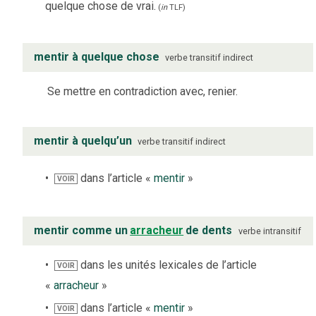
quelque chose de vrai.
(
in
TLF
)
mentir à quelque chose
verbe
transitif indirect
Se mettre en contradiction avec, renier.
mentir à quelqu’un
verbe
transitif indirect
dans l’article «
mentir
»
VOIR
mentir comme un
arracheur
de dents
verbe
intransitif
dans les unités lexicales de l’article
VOIR
«
arracheur
»
dans l’article «
mentir
»
VOIR