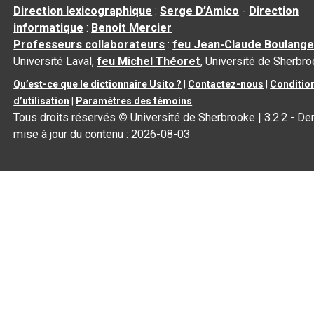
Direction lexicographique
:
Serge D’Amico
-
Direction
informatique
:
Benoit Mercier
Professeurs collaborateurs
:
feu Jean-Claude Boulange
Université Laval,
feu Michel Théoret
, Université de Sherbr
Qu’est-ce que le dictionnaire Usito ?
|
Contactez-nous
|
Conditio
d’utilisation
|
Paramètres des témoins
Tous droits réservés
©
Université de Sherbrooke |
3.2.2
- Der
mise à jour du contenu :
2026-08-03