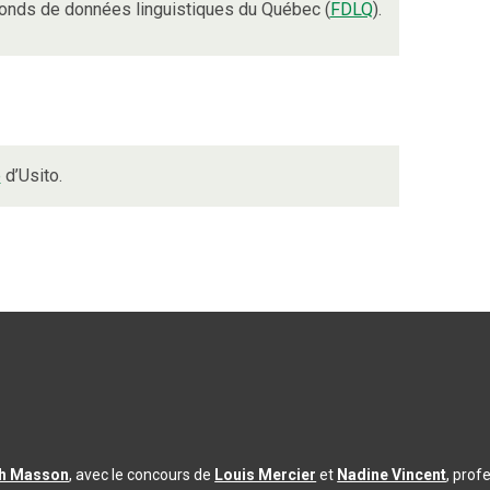
onds de données linguistiques du Québec (
FDLQ
).
e
d’Usito.
th Masson
, avec le concours de
Louis Mercier
et
Nadine Vincent
, prof