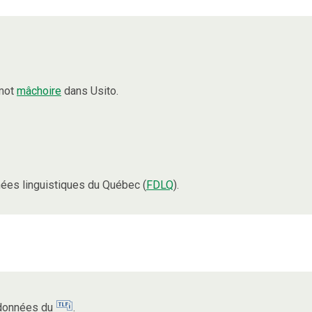
 mot
mâchoire
dans Usito.
ées linguistiques du Québec (
FDLQ
).
s données du
.