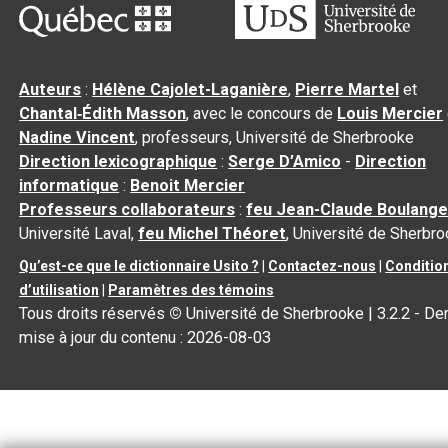
Auteurs
:
Hélène Cajolet-Laganière
,
Pierre Martel
et
Chantal‑Édith Masson
, avec le concours de
Louis Mercier
Nadine Vincent
, professeurs, Université de Sherbrooke
Direction lexicographique
:
Serge D’Amico
-
Direction
informatique
:
Benoit Mercier
Professeurs collaborateurs
:
feu Jean-Claude Boulange
Université Laval,
feu Michel Théoret
, Université de Sherbr
Qu’est-ce que le dictionnaire Usito ?
|
Contactez-nous
|
Conditio
d’utilisation
|
Paramètres des témoins
Tous droits réservés
©
Université de Sherbrooke |
3.2.2
- Der
mise à jour du contenu :
2026-08-03