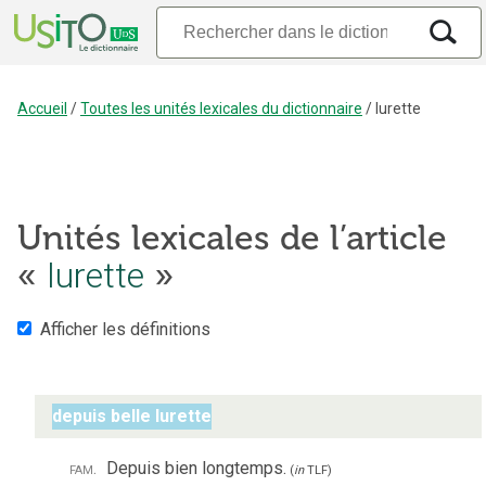
Accueil
/
Toutes les unités lexicales du dictionnaire
/
lurette
Unités lexicales de l’article
«
lurette
»
Afficher les définitions
depuis belle lurette
fam.
Depuis bien longtemps.
(
in
TLF
)