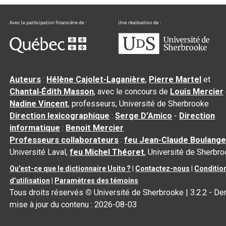
Auteurs
:
Hélène Cajolet-Laganière
,
Pierre Martel
et
Chantal‑Édith Masson
, avec le concours de
Louis Mercier
Nadine Vincent
, professeurs, Université de Sherbrooke
Direction lexicographique
:
Serge D’Amico
-
Direction
informatique
:
Benoit Mercier
Professeurs collaborateurs
:
feu Jean-Claude Boulange
Université Laval,
feu Michel Théoret
, Université de Sherbr
Qu’est-ce que le dictionnaire Usito ?
|
Contactez-nous
|
Conditio
d’utilisation
|
Paramètres des témoins
Tous droits réservés
©
Université de Sherbrooke |
3.2.2
- Der
mise à jour du contenu :
2026-08-03