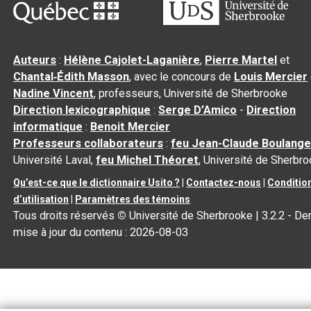
Auteurs
:
Hélène Cajolet-Laganière
,
Pierre Martel
et
Chantal‑Édith Masson
, avec le concours de
Louis Mercier
Nadine Vincent
, professeurs, Université de Sherbrooke
Direction lexicographique
:
Serge D’Amico
-
Direction
informatique
:
Benoit Mercier
Professeurs collaborateurs
:
feu Jean-Claude Boulange
Université Laval,
feu Michel Théoret
, Université de Sherbr
Qu’est-ce que le dictionnaire Usito ?
|
Contactez-nous
|
Conditio
d’utilisation
|
Paramètres des témoins
Tous droits réservés
©
Université de Sherbrooke |
3.2.2
- Der
mise à jour du contenu :
2026-08-03