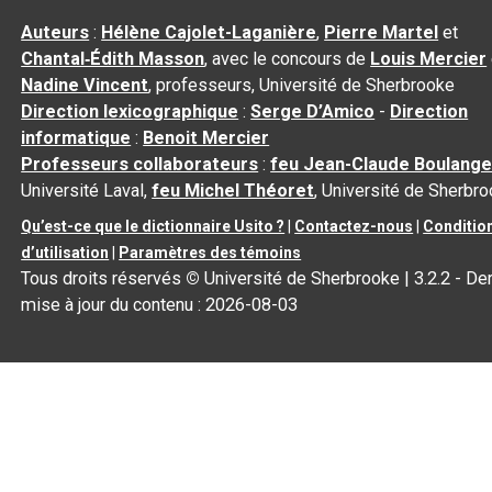
Auteurs
:
Hélène Cajolet-Laganière
,
Pierre Martel
et
Chantal‑Édith Masson
, avec le concours de
Louis Mercier
Nadine Vincent
, professeurs, Université de Sherbrooke
Direction lexicographique
:
Serge D’Amico
-
Direction
informatique
:
Benoit Mercier
Professeurs collaborateurs
:
feu Jean-Claude Boulange
Université Laval,
feu Michel Théoret
, Université de Sherbr
Qu’est-ce que le dictionnaire Usito ?
|
Contactez-nous
|
Conditio
d’utilisation
|
Paramètres des témoins
Tous droits réservés
©
Université de Sherbrooke |
3.2.2
- Der
mise à jour du contenu :
2026-08-03