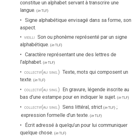
constitue un alphabet servant à transcrire une
langue.
(
in
TLF
)
Signe alphabétique envisagé dans sa forme, son
aspect.
vieilli
Son ou phonème représenté par un signe
alphabétique.
(
in
TLF
)
Caractère représentant une des lettres de
l’alphabet.
(
in
TLF
)
collectif
(au sing.)
Texte, mots qui composent un
texte.
(
in
TLF
)
collectif
(au sing.)
En gravure, légende inscrite au
bas d’une estampe pour en indiquer le sujet.
(
in
TLF
)
collectif
(au sing.)
Sens littéral, strict
;
(
in
TLF
)
expression formelle d’un texte.
(
in
TLF
)
Écrit adressé à quelqu’un pour lui communiquer
quelque chose.
(
in
TLF
)