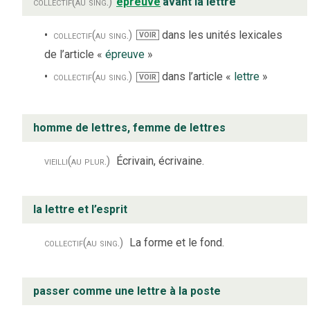
collectif
(au sing.)
épreuve
avant la lettre
collectif
(au sing.)
dans les unités lexicales
VOIR
de l’article «
épreuve
»
collectif
(au sing.)
dans l’article «
lettre
»
VOIR
homme de lettres, femme de lettres
vieilli
(au plur.)
Écrivain, écrivaine.
la lettre et l’esprit
collectif
(au sing.)
La forme et le fond.
passer comme une lettre à la poste