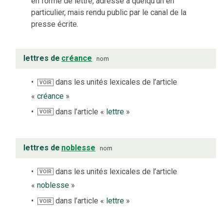
en forme de lettre, adressé à quelqu’un en
particulier, mais rendu public par le canal de la
presse écrite.
lettres de
créance
nom
dans les unités lexicales de l’article
VOIR
«
créance
»
dans l’article «
lettre
»
VOIR
lettres de
noblesse
nom
dans les unités lexicales de l’article
VOIR
«
noblesse
»
dans l’article «
lettre
»
VOIR