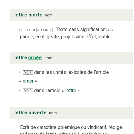
lettre morte
nom
collectif
(au sing.)
Texte sans signification
;
fig.
parole, écrit, geste, projet sans effet, inutile.
lettre
ornée
nom
dans les unités lexicales de l’article
VOIR
«
orner
»
dans l’article «
lettre
»
VOIR
lettre ouverte
nom
Écrit de caractère polémique ou vindicatif, rédigé