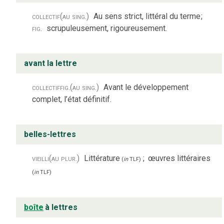
collectif
(au sing.)
Au sens strict, littéral du terme
;
fig.
scrupuleusement, rigoureusement.
avant la lettre
collectif
fig.
(au sing.)
Avant le développement
complet, l’état définitif.
belles-lettres
vieilli
(au plur.)
Littérature
;
œuvres littéraires
(
in
TLF
)
(
in
TLF
)
boîte
à lettres