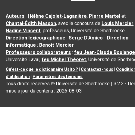
Auteurs
:
Hélène Cajolet-Laganière
,
Pierre Martel
et
Chantal‑Édith Masson
, avec le concours de
Louis Mercier
Nadine Vincent
, professeurs, Université de Sherbrooke
Direction lexicographique
:
Serge D’Amico
-
Direction
informatique
:
Benoit Mercier
Professeurs collaborateurs
:
feu Jean-Claude Boulange
Université Laval,
feu Michel Théoret
, Université de Sherbr
Qu’est-ce que le dictionnaire Usito ?
|
Contactez-nous
|
Conditio
d’utilisation
|
Paramètres des témoins
Tous droits réservés
©
Université de Sherbrooke |
3.2.2
- Der
mise à jour du contenu :
2026-08-03