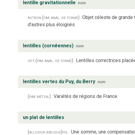
lentille gravitationnelle
nom
astron.
(par anal. de forme)
Objet céleste de grande t
d’astres plus éloignés.
lentilles (cornéennes)
nom
opt.
(par anal. de forme)
Lentilles correctrices placé
lentilles vertes du Puy, du Berry
nom
(par méton.)
Variétés de régions de France.
un plat de lentilles
(allusion biblique)
fig.
Une somme, une compensation