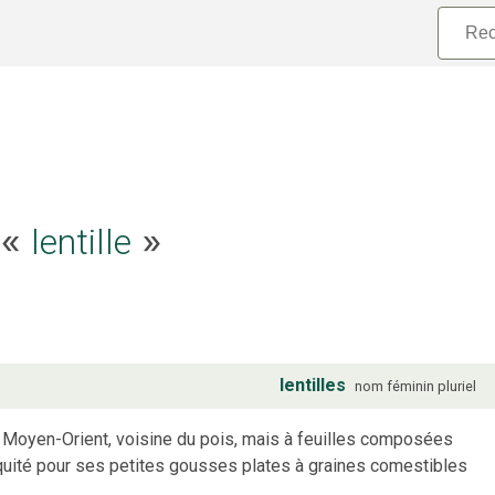
lentille
e «
»
lentilles
nom
féminin
pluriel
t Moyen-Orient, voisine du pois, mais à feuilles composées
iquité pour ses petites gousses plates à graines comestibles