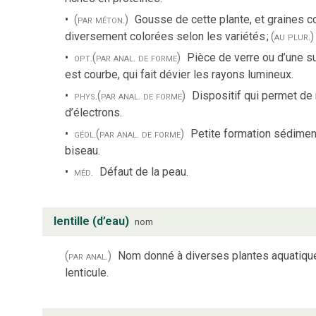
(par méton.)
Gousse de cette plante, et graines c
diversement colorées selon les variétés
;
(au plur.)
opt.
(par anal. de forme)
Pièce de verre ou d’une s
est courbe, qui fait dévier les rayons lumineux.
phys.
(par anal. de forme)
Dispositif qui permet de
d’électrons.
géol.
(par anal. de forme)
Petite formation sédiment
biseau.
méd.
Défaut de la peau.
lentille (d’eau)
nom
(par anal.)
Nom donné à diverses plantes aquatiques
lenticule.