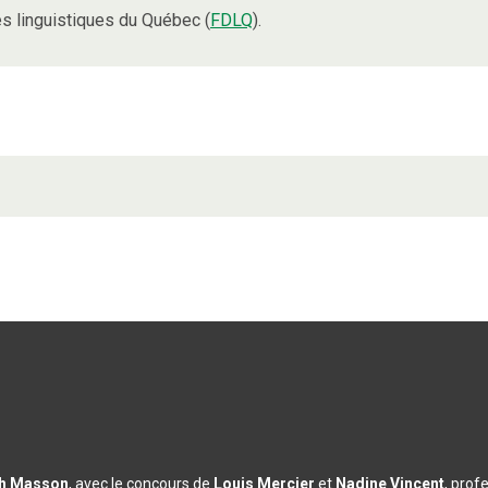
 linguistiques du Québec (
FDLQ
).
th Masson
, avec le concours de
Louis Mercier
et
Nadine Vincent
, prof