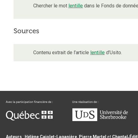
Chercher le mot
lentille
dans le Fonds de données
Sources
Contenu extrait de l’article
lentille
d’Usito.
Auteurs
:
Hélène Cajolet-Laganière
,
Pierre Martel
et
Chantal‑Édi