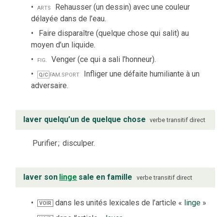
arts
Rehausser (un dessin) avec une couleur
délayée dans de l’eau.
Faire disparaître (quelque chose qui salit) au
moyen d’un liquide.
fig.
Venger (ce qui a sali l’honneur).
fam.
sport
Infliger une défaite humiliante à un
Q/C
adversaire.
laver quelqu’un de quelque chose
verbe
transitif direct
Purifier
;
disculper.
laver son
linge
sale en famille
verbe
transitif direct
dans les unités lexicales de l’article «
linge
»
VOIR