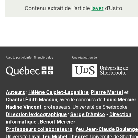
Contenu extrait de l’article
laver
d’Usito.
Auteurs
:
Hélène Cajolet-Laganière
,
Pierre Martel
et
Chantal‑Édith Masson
, avec le concours de
Louis Mercier
Nadine Vincent
, professeurs, Université de Sherbrooke
Direction lexicographique
:
Serge D’Amico
-
Direction
informatique
:
Benoit Mercier
Professeurs collaborateurs
:
feu Jean-Claude Boulange
Université Laval,
feu Michel Théoret
, Université de Sherbr