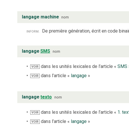
langage machine
nom
inform.
De première génération, écrit en code bina
langage
SMS
nom
dans les unités lexicales de l’article «
SMS
VOIR
dans l’article «
langage
»
VOIR
langage
texto
nom
dans les unités lexicales de l’article «
1. tex
VOIR
dans l’article «
langage
»
VOIR