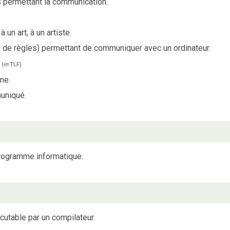
permettant la communication.
.
un art, à un artiste.
de règles) permettant de communiquer avec un ordinateur.
.
(
in
TLF
)
ne.
uniqué.
programme informatique.
cutable par un compilateur.