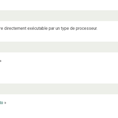
ire directement exécutable par un type de processeur.
»
to
»