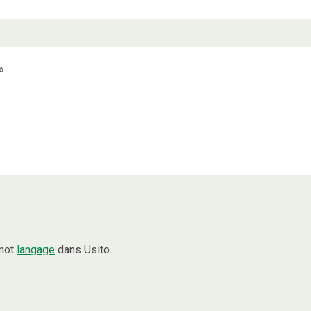
»
 mot
langage
dans Usito.