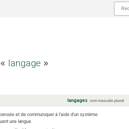
e «
langage
»
langages
nom
masculin
pluriel
r pensée et de communiquer à l’aide d’un système
uent une langue.