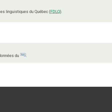
es linguistiques du Québec (
FDLQ
).
s données du
.