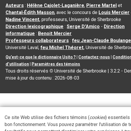
Auteurs
:
Hélène Cajolet-Laganière
,
Pierre Martel
et
Chantal‑Édith Masson
, avec le concours de
Louis Mercier
Nadine Vincent
, professeurs, Université de Sherbrooke
Direction lexicographique
:
Serge D’Amico
-
Direction
informatique
:
Benoit Mercier
Professeurs collaborateurs
:
feu Jean-Claude Boulange
Université Laval,
feu Michel Théoret
, Université de Sherbr
Qu’est-ce que le dictionnaire Usito ?
|
Contactez-nous
|
Conditio
d’utilisation
|
Paramètres des témoins
Tous droits réservés
©
Université de Sherbrooke |
3.2.2
- Der
mise à jour du contenu :
2026-08-03
Ce site Web utilise des fichiers témoins (
cookies
) essentiels
bon fonctionnement. Vous pouvez paramétrer l'utilisation de 