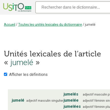
Accueil
/
Toutes les unités lexicales du dictionnaire
/
jumelé
Unités lexicales de l’article
«
jumelé
»
Afficher les définitions
jumelés
adjectif
masculin
p
jumelé
jumelée
adjectif
masculin
singulier
adjectif
féminin
sin
jumelées
adjectif
féminin
plu