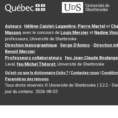
Auteurs
:
Hélène Cajolet-Laganière
,
Pierre Martel
et
Cha
Masson
, avec le concours de
Louis Mercier
et
Nadine Vin
professeurs, Université de Sherbrooke
Direction lexicographique
:
Serge D’Amico
-
Direction i
Benoit Mercier
Professeurs collaborateurs
:
feu Jean-Claude Boulange
Laval,
feu Michel Théoret
, Université de Sherbrooke
Qu’est-ce que le dictionnaire Usito ?
|
Contactez-nous
|
Condition
Paramètres des témoins
Tous droits réservés
©
Université de Sherbrooke |
3.2.2
- Der
jour du contenu :
2026-08-03