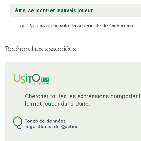
être, se montrer mauvais joueur
fig.
Ne pas reconnaître la supériorité de l’adversaire.
Recherches associées
Chercher toutes les expressions comportant
le mot
joueur
dans Usito.