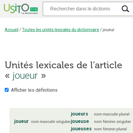
Accueil
/
Toutes les unités lexicales du dictionnaire
/
joueur
Unités lexicales de l’article
«
joueur
»
Afficher les définitions
joueurs
nom
masculin
pluriel
joueur
joueuse
nom
masculin
singulier
nom
féminin
singulier
joueuses
nom
féminin
pluriel