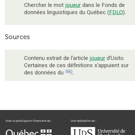
Chercher le mot
joueur
dans le Fonds de
données linguistiques du Québec (
FDLQ
).
Sources
Contenu extrait de l’article
joueur
d’Usito.
Certaines de ces définitions s’appuient sur
des données du
.