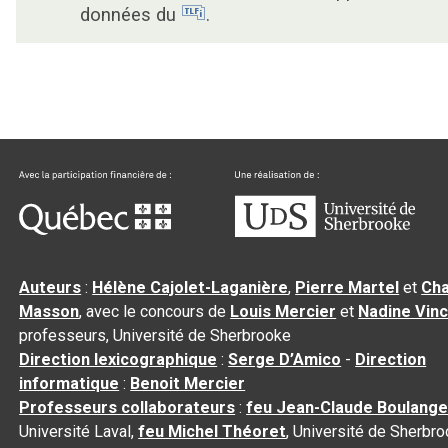
données du
.
Auteurs
:
Hélène Cajolet-Laganière
,
Pierre Martel
et
Cha
Masson
, avec le concours de
Louis Mercier
et
Nadine Vin
professeurs, Université de Sherbrooke
Direction lexicographique
:
Serge D’Amico
-
Direction
informatique
:
Benoit Mercier
Professeurs collaborateurs
:
feu Jean-Claude Boulange
Université Laval,
feu Michel Théoret
, Université de Sherbr