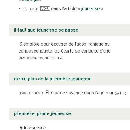
collectif
dans l’article «
jeunesse
»
VOIR
il faut que jeunesse se passe
S’emploie pour excuser de façon ironique ou
condescendante les écarts de conduite d’une
personne jeune.
(
in
TLF
)
n’être plus de la première jeunesse
(par euphém.)
Être assez avancé dans l’âge mûr.
(
in
TLF
)
première, prime jeunesse
Adolescence.