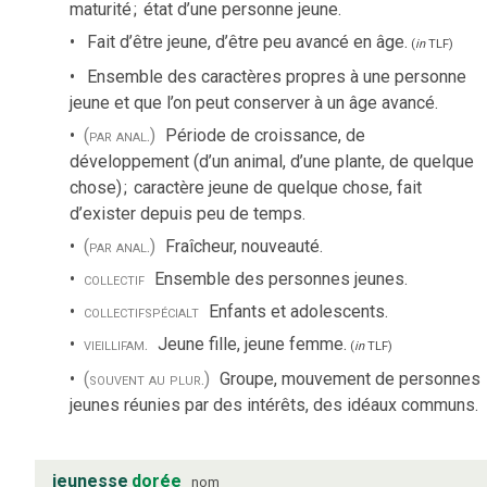
maturité
;
état d’une personne jeune.
Fait d’être jeune, d’être peu avancé en âge.
(
in
TLF
)
Ensemble des caractères propres à une personne
jeune et que l’on peut conserver à un âge avancé.
(par anal.)
Période de croissance, de
développement (d’un animal, d’une plante, de quelque
chose)
;
caractère jeune de quelque chose, fait
d’exister depuis peu de temps.
(par anal.)
Fraîcheur, nouveauté.
collectif
Ensemble des personnes jeunes.
collectif
spécialt
Enfants et adolescents.
vieilli
fam.
Jeune fille, jeune femme.
(
in
TLF
)
(souvent au plur.)
Groupe, mouvement de personnes
jeunes réunies par des intérêts, des idéaux communs.
jeunesse
dorée
nom