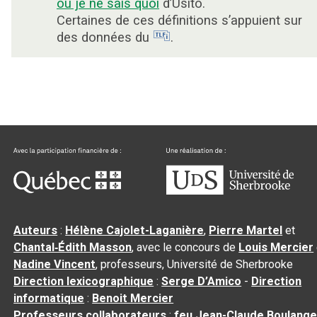
ou je ne sais quoi
d’Usito.
Certaines de ces définitions s’appuient sur
des données du
.
Auteurs
:
Hélène Cajolet-Laganière
,
Pierre Martel
et
Chantal‑Édith Masson
, avec le concours de
Louis Mercier
Nadine Vincent
, professeurs, Université de Sherbrooke
Direction lexicographique
:
Serge D’Amico
-
Direction
informatique
:
Benoit Mercier
Professeurs collaborateurs
:
feu Jean-Claude Boulange