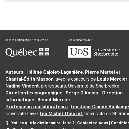
Auteurs
:
Hélène Cajolet-Laganière
,
Pierre Martel
et
Chantal‑Édith Masson
, avec le concours de
Louis Mercier
Nadine Vincent
, professeurs, Université de Sherbrooke
Direction lexicographique
:
Serge D’Amico
-
Direction
informatique
:
Benoit Mercier
Professeurs collaborateurs
:
feu Jean-Claude Boulange
Université Laval,
feu Michel Théoret
, Université de Sherbr
Qu’est-ce que le dictionnaire Usito ?
|
Contactez-nous
|
Conditio