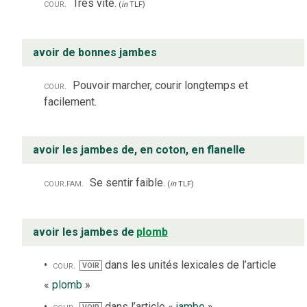
cour.
Très vite.
(
in
TLF
)
avoir de bonnes jambes
cour.
Pouvoir marcher, courir longtemps et
facilement.
avoir les jambes de, en coton, en flanelle
cour.
fam.
Se sentir faible.
(
in
TLF
)
avoir les jambes de
plomb
cour.
dans les unités lexicales de l’article
VOIR
«
plomb
»
cour.
dans l’article «
jambe
»