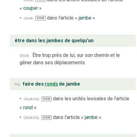
«
couper
»
cour.
dans l’article «
jambe
»
VOIR
être dans les jambes de quelqu’un
cour.
Être trop près de lui, sur son chemin et le
gêner dans ses déplacements.
fig.
faire des
ronds
de jambe
cour.
fig.
dans les unités lexicales de l’article
VOIR
«
rond
»
cour.
fig.
dans l’article «
jambe
»
VOIR