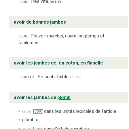
cour.
Très vite.
(
in
TLF
)
avoir de bonnes jambes
cour.
Pouvoir marcher, courir longtemps et
facilement.
avoir les jambes de, en coton, en flanelle
cour.
fam.
Se sentir faible.
(
in
TLF
)
avoir les jambes de
plomb
cour.
dans les unités lexicales de l’article
VOIR
«
plomb
»
cour.
dans l’article «
jambe
»