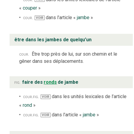
«
couper
»
cour.
dans l’article «
jambe
»
VOIR
être dans les jambes de quelqu’un
cour.
Être trop près de lui, sur son chemin et le
gêner dans ses déplacements.
fig.
faire des
ronds
de jambe
cour.
fig.
dans les unités lexicales de l’article
VOIR
«
rond
»
cour.
fig.
dans l’article «
jambe
»
VOIR