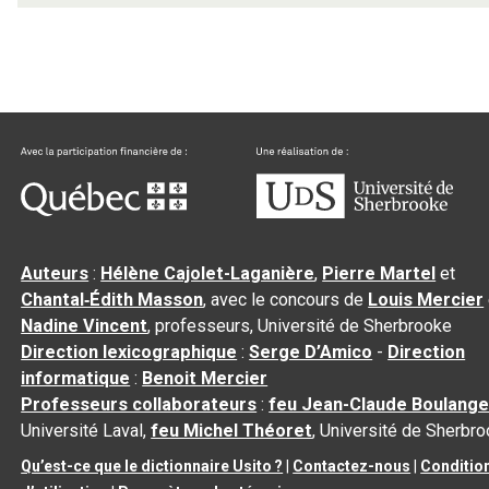
Auteurs
:
Hélène Cajolet-Laganière
,
Pierre Martel
et
Chantal‑Édith Masson
, avec le concours de
Louis Mercier
Nadine Vincent
, professeurs, Université de Sherbrooke
Direction lexicographique
:
Serge D’Amico
-
Direction
informatique
:
Benoit Mercier
Professeurs collaborateurs
:
feu Jean-Claude Boulange
Université Laval,
feu Michel Théoret
, Université de Sherbr
Qu’est-ce que le dictionnaire Usito ?
|
Contactez-nous
|
Conditio