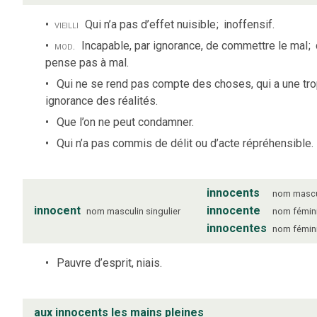
vieilli
Qui n’a pas d’effet nuisible
;
inoffensif.
mod.
Incapable, par ignorance, de commettre le mal
;
pense pas à mal.
Qui ne se rend pas compte des choses, qui a une tr
ignorance des réalités.
Que l’on ne peut condamner.
Qui n’a pas commis de délit ou d’acte répréhensible.
innocents
nom
mascu
innocent
innocente
nom
masculin
singulier
nom
fémin
innocentes
nom
fémin
Pauvre d’esprit, niais.
aux innocents les mains pleines