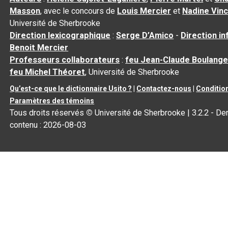
Masson
, avec le concours de
Louis Mercier
et
Nadine Vin
Université de Sherbrooke
Direction lexicographique
:
Serge D’Amico
-
Direction i
Benoit Mercier
Professeurs collaborateurs
:
feu Jean-Claude Boulange
feu Michel Théoret
, Université de Sherbrooke
Qu’est-ce que le dictionnaire Usito ?
|
Contactez-nous
|
Condition
Paramètres des témoins
Tous droits réservés
©
Université de Sherbrooke |
3.2.2
- Der
contenu :
2026-08-03