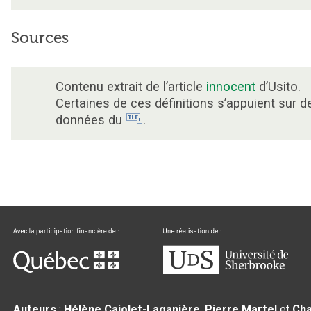
Sources
Contenu extrait de l’article
innocent
d’Usito.
Certaines de ces définitions s’appuient sur d
données du
.
Auteurs
:
Hélène Cajolet-Laganière
,
Pierre Martel
et
Cha