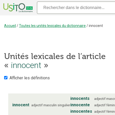
Accueil
/
Toutes les unités lexicales du dictionnaire
/
innocent
Unités lexicales de l’article
«
innocent
»
Afficher les définitions
innocents
adjectif
mascu
innocent
innocente
adjectif
masculin
singulier
adjectif
fémin
innocentes
adjectif
fémin