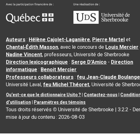
Auteurs
:
Hélène Cajolet-Laganière
,
Pierre Martel
et
Chantal‑Édith Masson
, avec le concours de
Louis Mercier
Nadine Vincent
, professeurs, Université de Sherbrooke
Direction lexicographique
:
Serge D’Amico
-
Direction
informatique
:
Benoit Mercier
Professeurs collaborateurs
:
feu Jean-Claude Boulange
Université Laval,
feu Michel Théoret
, Université de Sherbr
Qu’est-ce que le dictionnaire Usito ?
|
Contactez-nous
|
Conditio
d’utilisation
|
Paramètres des témoins
Tous droits réservés
©
Université de Sherbrooke |
3.2.2
- Der
mise à jour du contenu :
2026-08-03