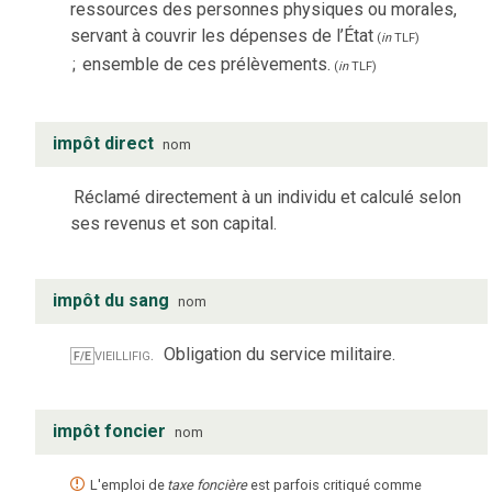
ressources des personnes physiques ou morales,
servant à couvrir les dépenses de l’État
(
in
TLF
)
;
ensemble de ces prélèvements.
(
in
TLF
)
impôt direct
nom
Réclamé directement à un individu et calculé selon
ses revenus et son capital.
impôt du sang
nom
vieilli
fig.
Obligation du service militaire.
F/E
impôt foncier
nom
L'emploi de
taxe foncière
est parfois critiqué comme