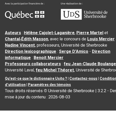
Auteurs
:
Hélène Cajolet-Laganière
,
Pierre Martel
et
Chantal‑Édith Masson
, avec le concours de
Louis Mercier
Nadine Vincent
, professeurs, Université de Sherbrooke
Direction lexicographique
:
Serge D’Amico
-
Direction
informatique
:
Benoit Mercier
Professeurs collaborateurs
:
feu Jean-Claude Boulange
Université Laval,
feu Michel Théoret
, Université de Sherbr
Qu’est-ce que le dictionnaire Usito ?
|
Contactez-nous
|
Conditio
d’utilisation
|
Paramètres des témoins
Tous droits réservés
©
Université de Sherbrooke |
3.2.2
- Der
mise à jour du contenu :
2026-08-03