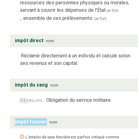
ressources des personnes physiques ou morales,
servant à couvrir les dépenses de l’État
(
in
TLF
)
;
ensemble de ces prélèvements.
(
in
TLF
)
impôt direct
nom
Réclamé directement à un individu et calculé selon
ses revenus et son capital.
impôt du sang
nom
vieilli
fig.
Obligation du service militaire.
F/E
impôt foncier
nom
L'emploi de
taxe foncière
est parfois critiqué comme