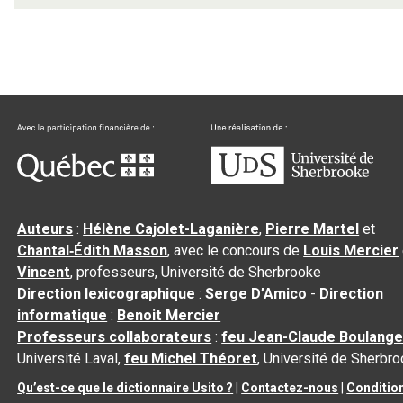
Auteurs
:
Hélène Cajolet-Laganière
,
Pierre Martel
et
Chantal‑Édith Masson
, avec le concours de
Louis Mercier
Vincent
, professeurs, Université de Sherbrooke
Direction lexicographique
:
Serge D’Amico
-
Direction
informatique
:
Benoit Mercier
Professeurs collaborateurs
:
feu Jean-Claude Boulange
Université Laval,
feu Michel Théoret
, Université de Sherbr
Qu’est-ce que le dictionnaire Usito ?
|
Contactez-nous
|
Conditio