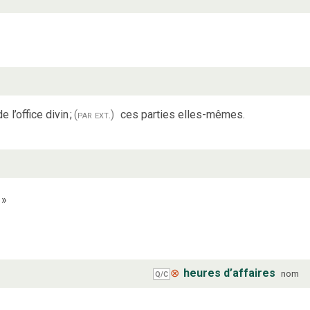
e l’office divin
;
(par ext.)
ces parties elles-mêmes.
»
⊗
heures d’affaires
nom
Q/C