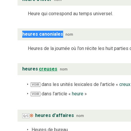
Heure qui correspond au temps universel.
heures canoniales
nom
Heures de la journée où l’on récite les huit parties d
heures
creuses
nom
dans les unités lexicales de l’article «
creux
VOIR
dans l’article «
heure
»
VOIR
⊗
heures d’affaires
nom
Q/C
Heures de bureau.