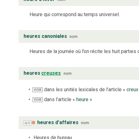
Heure qui correspond au temps universel.
heures canoniales
nom
Heures de la journée où l’on récite les huit parties d
heures
creuses
nom
dans les unités lexicales de l’article «
creux
VOIR
dans l’article «
heure
»
VOIR
⊗
heures d’affaires
nom
Q/C
Heures de bureau.