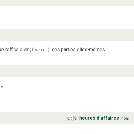
e l’office divin
;
(par ext.)
ces parties elles-mêmes.
»
⊗
heures d’affaires
nom
Q/C