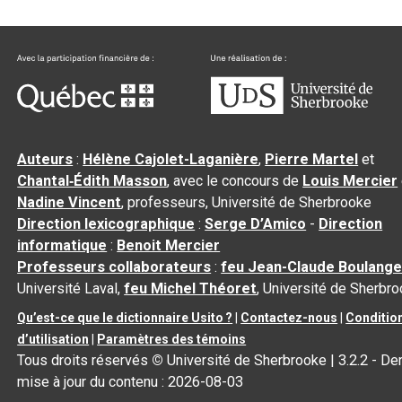
Auteurs
:
Hélène Cajolet-Laganière
,
Pierre Martel
et
Chantal‑Édith Masson
, avec le concours de
Louis Mercier
Nadine Vincent
, professeurs, Université de Sherbrooke
Direction lexicographique
:
Serge D’Amico
-
Direction
informatique
:
Benoit Mercier
Professeurs collaborateurs
:
feu Jean-Claude Boulange
Université Laval,
feu Michel Théoret
, Université de Sherbr
Qu’est-ce que le dictionnaire Usito ?
|
Contactez-nous
|
Conditio
d’utilisation
|
Paramètres des témoins
Tous droits réservés
©
Université de Sherbrooke |
3.2.2
- Der
mise à jour du contenu :
2026-08-03