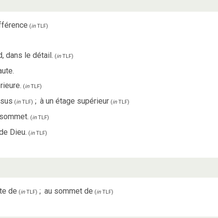
fférence
(
in
TLF
)
 dans le détail.
(
in
TLF
)
aute.
rieure.
(
in
TLF
)
ssus
;
à un étage supérieur
(
in
TLF
)
(
in
TLF
)
n sommet.
(
in
TLF
)
 de Dieu.
(
in
TLF
)
ute de
;
au sommet de
(
in
TLF
)
(
in
TLF
)