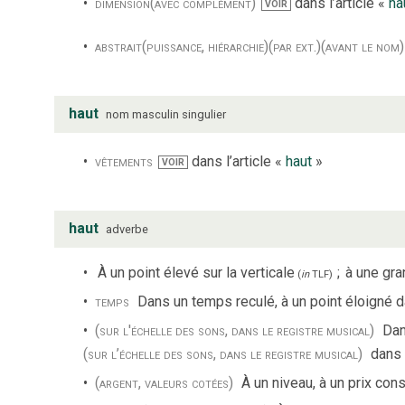
dimension
(avec complément)
dans l’article «
ha
VOIR
abstrait
(puissance, hiérarchie)
(par ext.)
(avant le nom)
haut
nom
masculin
singulier
vêtements
dans l’article «
haut
»
VOIR
haut
adverbe
À un point élevé sur la verticale
;
à une gra
(
in
TLF
)
temps
Dans un temps reculé, à un point éloigné d
(sur l'échelle des sons, dans le registre musical)
Dan
(sur l’échelle des sons, dans le registre musical)
dans 
(argent, valeurs cotées)
À un niveau, à un prix con