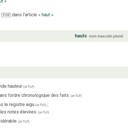
ut
»
dans l’article «
haut
»
VOIR
hauts
nom
masculin
pluriel
nde hauteur
(
in
TLF
)
ans l’ordre chronologique des faits.
(
in
TLF
)
s le registre aigu
;
(
in
TLF
)
les notes élevées.
(
in
TLF
)
sidérable.
(
in
TLF
)