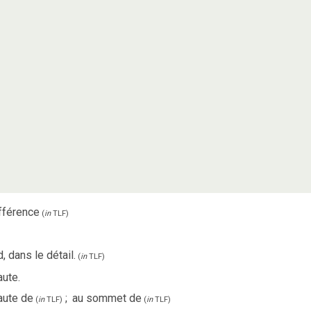
fférence
(
in
TLF
)
 dans le détail.
(
in
TLF
)
aute.
haute de
;
au sommet de
(
in
TLF
)
(
in
TLF
)