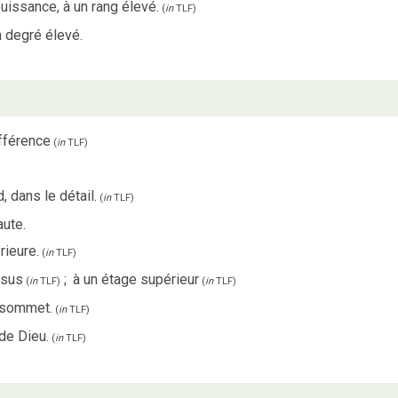
uissance, à un rang élevé.
(
in
TLF
)
n degré élevé.
fférence
(
in
TLF
)
 dans le détail.
(
in
TLF
)
aute.
rieure.
(
in
TLF
)
ssus
;
à un étage supérieur
(
in
TLF
)
(
in
TLF
)
n sommet.
(
in
TLF
)
 de Dieu.
(
in
TLF
)