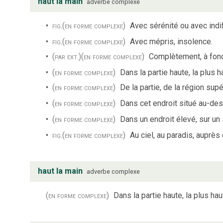
haut la main
adverbe complexe
fig.
(en forme complexe)
Avec sérénité ou avec indi
fig.
(en forme complexe)
Avec mépris, insolence.
(par ext.)
(en forme complexe)
Complètement, à fond,
(en forme complexe)
Dans la partie haute, la plus h
(en forme complexe)
De la partie, de la région supé
(en forme complexe)
Dans cet endroit situé au-de
(en forme complexe)
Dans un endroit élevé, sur u
fig.
(en forme complexe)
Au ciel, au paradis, auprès
haut la main
adverbe complexe
(en forme complexe)
Dans la partie haute, la plus ha