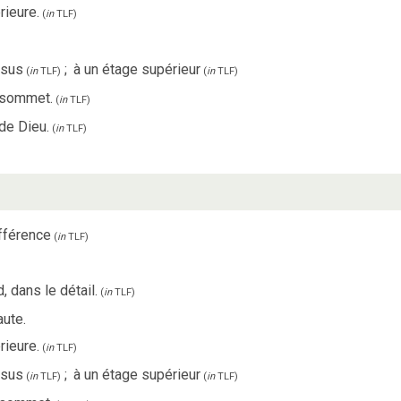
rieure.
(
in
TLF
)
ssus
;
à un étage supérieur
(
in
TLF
)
(
in
TLF
)
n sommet.
(
in
TLF
)
 de Dieu.
(
in
TLF
)
fférence
(
in
TLF
)
 dans le détail.
(
in
TLF
)
aute.
rieure.
(
in
TLF
)
ssus
;
à un étage supérieur
(
in
TLF
)
(
in
TLF
)