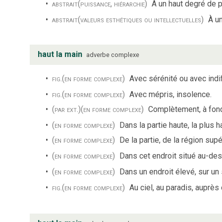
abstrait
(puissance, hiérarchie)
À un haut degré de p
abstrait
(valeurs esthétiques ou intellectuelles)
À u
haut la main
adverbe complexe
fig.
(en forme complexe)
Avec sérénité ou avec indi
fig.
(en forme complexe)
Avec mépris, insolence.
(par ext.)
(en forme complexe)
Complètement, à fond,
(en forme complexe)
Dans la partie haute, la plus h
(en forme complexe)
De la partie, de la région supé
(en forme complexe)
Dans cet endroit situé au-de
(en forme complexe)
Dans un endroit élevé, sur u
fig.
(en forme complexe)
Au ciel, au paradis, auprès