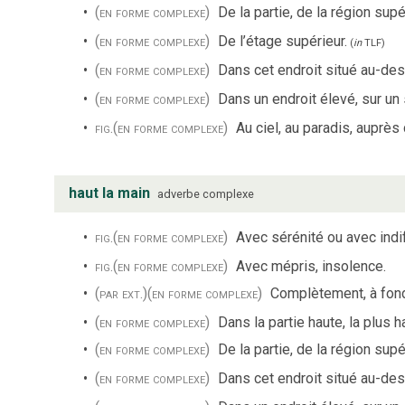
(en forme complexe)
De la partie, de la région supé
(en forme complexe)
De l’étage supérieur.
(
in
TLF
)
(en forme complexe)
Dans cet endroit situé au-de
(en forme complexe)
Dans un endroit élevé, sur u
fig.
(en forme complexe)
Au ciel, au paradis, auprès
haut la main
adverbe complexe
fig.
(en forme complexe)
Avec sérénité ou avec indi
fig.
(en forme complexe)
Avec mépris, insolence.
(par ext.)
(en forme complexe)
Complètement, à fond,
(en forme complexe)
Dans la partie haute, la plus h
(en forme complexe)
De la partie, de la région supé
(en forme complexe)
Dans cet endroit situé au-de