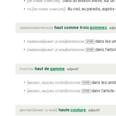
(en forme complexe)
Dans un endroit élevé, sur u
fig.
(en forme complexe)
Au ciel, au paradis, auprès
dimension
expression
haut comme trois
pommes
adje
dimension
(avant le nom)
expression
dans les uni
VOIR
dimension
(avant le nom)
expression
dans l’artic
VOIR
position
haut de
gamme
adjectif
(argent, valeurs cotées)
position
dans les unité
VOIR
(argent, valeurs cotées)
position
dans l’article
VOIR
abstrait
(avant le nom)
haute
couture
adjectif