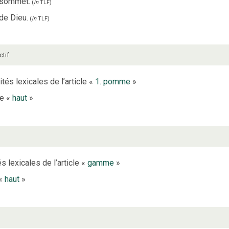
n sommet.
(
in
TLF
)
 de Dieu.
(
in
TLF
)
ctif
tés lexicales de l’article «
1. pomme
»
le «
haut
»
s lexicales de l’article «
gamme
»
 «
haut
»