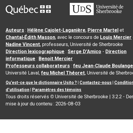
Auteurs
:
Hélène Cajolet-Laganière
,
Pierre Martel
et
Chantal‑Édith Masson
, avec le concours de
Louis Mercier
Nadine Vincent
, professeurs, Université de Sherbrooke
Direction lexicographique
:
Serge D’Amico
-
Direction
informatique
:
Benoit Mercier
Professeurs collaborateurs
:
feu Jean-Claude Boulange
Université Laval,
feu Michel Théoret
, Université de Sherbr
Qu’est-ce que le dictionnaire Usito ?
|
Contactez-nous
|
Conditio
d’utilisation
|
Paramètres des témoins
Tous droits réservés
©
Université de Sherbrooke |
3.2.2
- Der
mise à jour du contenu :
2026-08-03