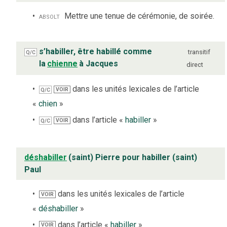
absolt
Mettre une tenue de cérémonie, de soirée.
s’habiller, être habillé comme
transitif
Q/C
la
chienne
à Jacques
direct
dans les unités lexicales de l’article
VOIR
Q/C
«
chien
»
dans l’article «
habiller
»
VOIR
Q/C
déshabiller
(saint) Pierre pour habiller (saint)
Paul
dans les unités lexicales de l’article
VOIR
«
déshabiller
»
dans l’article «
habiller
»
VOIR